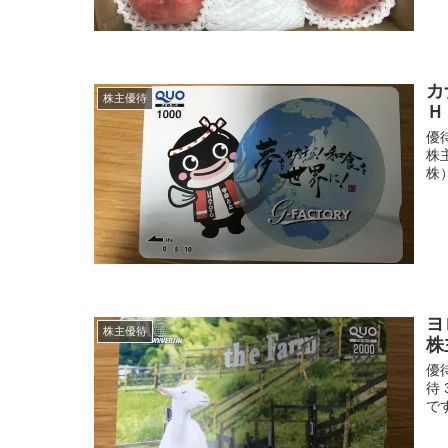
カ
株主優待
Ｈ
優
株
株
ヨ
株主優待
株
優
待
で