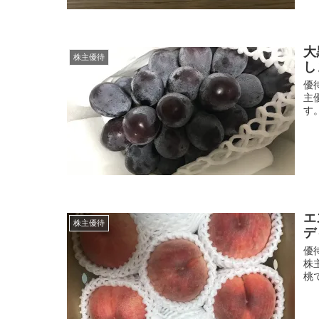
大
株主優待
し
優
主
す。
エ
株主優待
デ
優
株
桃