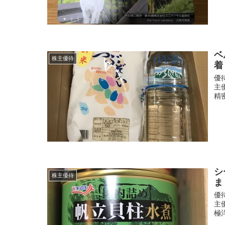
ベ
株主優待
着
優
主
精
シ
株主優待
ま
優
主
極