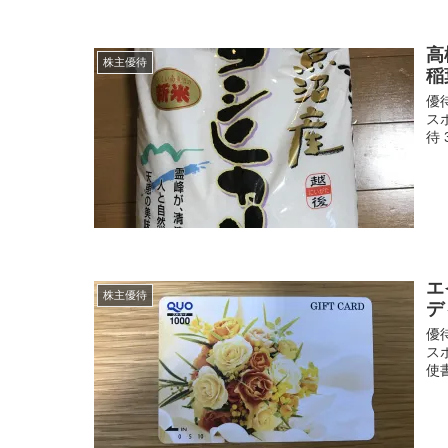
高
株主優待
稲
優待
ス
待 
エ
株主優待
デ
優待
ス
使書