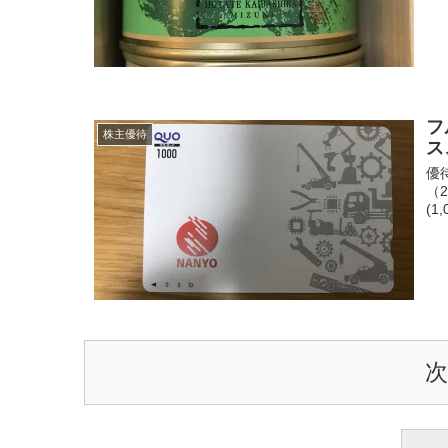
フ
株主優待
ス
優
（
(