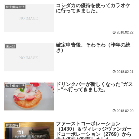
コシダカの優待を使ってカラオケ
株主優待生活
に行ってきました。
2018.02.22
確定申告後、そわそわ（昨年の続
未分類
き）
2018.02.21
ドリンクバーが新しくなった”ガス
株主優待生活
ト”へ行ってきました。
2018.02.20
ファーストコーポレーション
株主優待
（1430）＆ヴィレッジヴァンガー
ドコーポレーション（2769）から