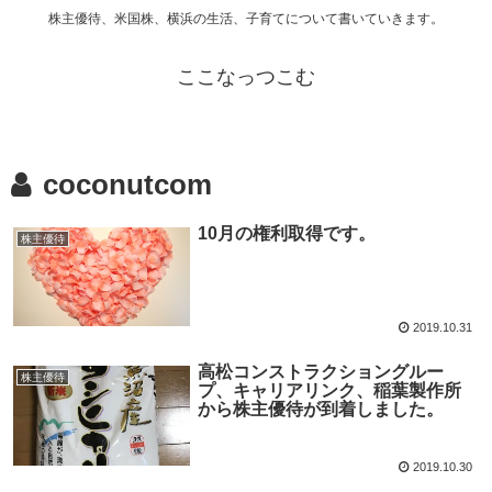
株主優待、米国株、横浜の生活、子育てについて書いていきます。
ここなっつこむ
coconutcom
10月の権利取得です。
株主優待
2019.10.31
高松コンストラクショングルー
株主優待
プ、キャリアリンク、稲葉製作所
から株主優待が到着しました。
2019.10.30