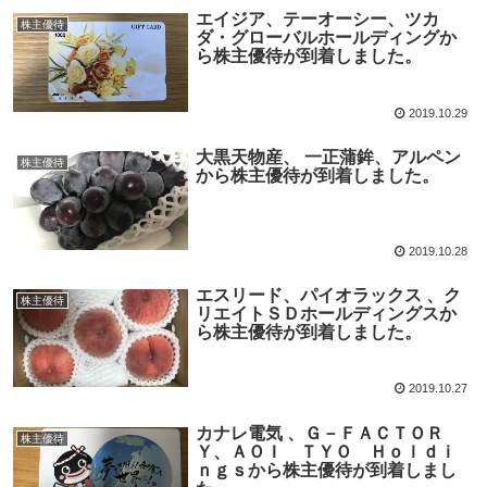
エイジア、テーオーシー、ツカ
株主優待
ダ・グローバルホールディングか
ら株主優待が到着しました。
2019.10.29
大黒天物産、 一正蒲鉾、アルペン
株主優待
から株主優待が到着しました。
2019.10.28
エスリード、パイオラックス 、ク
株主優待
リエイトＳＤホールディングスか
ら株主優待が到着しました。
2019.10.27
カナレ電気 、Ｇ－ＦＡＣＴＯＲ
株主優待
Ｙ、ＡＯＩ ＴＹＯ Ｈｏｌｄｉ
ｎｇｓから株主優待が到着しまし