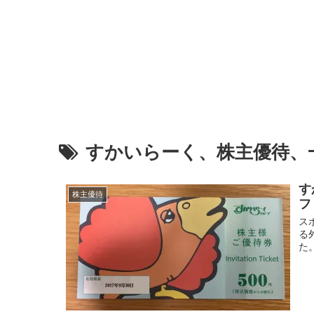
すかいらーく、株主優待、
す
株主優待
フ
ス
る
た