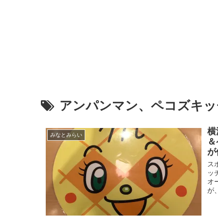
アンパンマン、ペコズキッ
横
みなとみらい
＆
が
ス
ッ
オ
が、