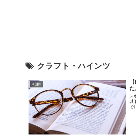
クラフト・ハインツ
【
米国株
た
ス
以
で