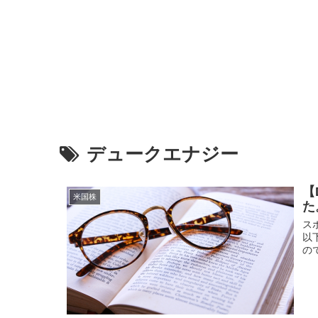
デュークエナジー
【
米国株
た
ス
以
の