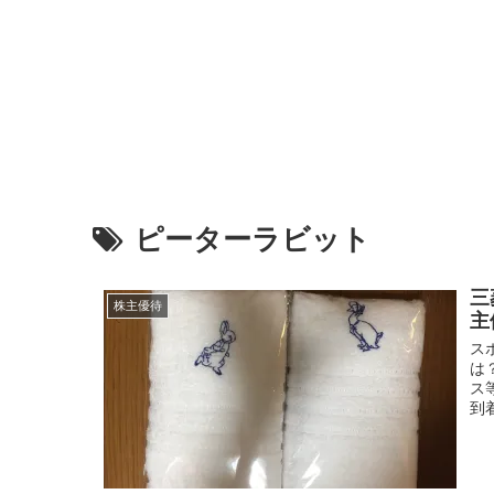
ピーターラビット
三
株主優待
主
ス
は
ス
到着