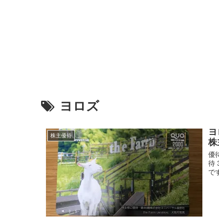
ヨロズ
ヨ
株主優待
株
優
待
で