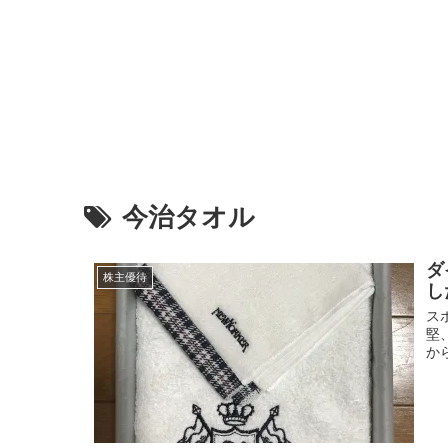
今治タオル
ダ
株主優待
し
ス
堅
か