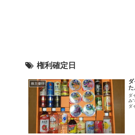
権利確定日
ダ
株主優待
た
ダ
み
ダ