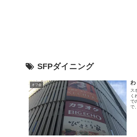
SFPダイニング
わ
オフ会
ス
く
で
で