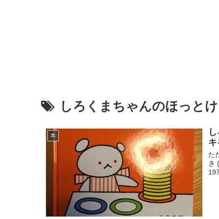
しろくまちゃんのほっとけ
し
本
キ
た
き 
197