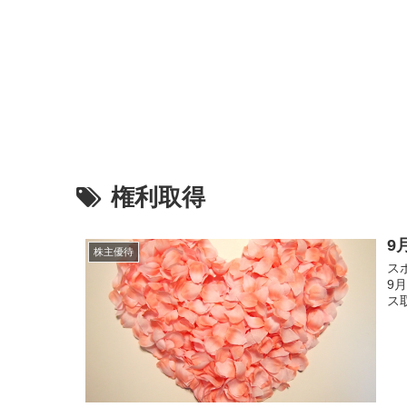
権利取得
9
株主優待
スポ
9
ス取