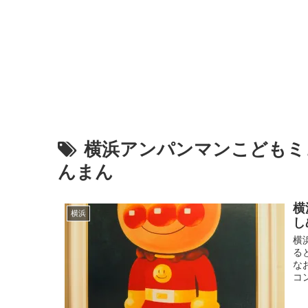
横浜アンパンマンこどもミ
んまん
横
横浜
し
横
る
な
コン