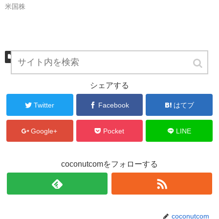
ン
だ
米国株
ド
さ
ウ
い
で
(
開
新
き
し
ま
い
す
ウ
)
ィ
米国株
アメリカ株、米国株、配当
ン
ド
ウ
で
開
シェアする
き
ま
す
Twitter
Facebook
はてブ
)
Google+
Pocket
LINE
coconutcomをフォローする
coconutcom