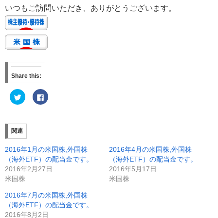
いつもご訪問いただき、ありがとうございます。
Share this:
ク
F
リ
a
ッ
c
ク
e
し
b
て
o
T
o
関連
w
k
i
で
t
共
2016年1月の米国株,外国株
2016年4月の米国株,外国株
t
有
e
す
（海外ETF）の配当金です。
（海外ETF）の配当金です。
r
る
2016年2月27日
2016年5月17日
で
に
共
は
米国株
米国株
有
ク
(
リ
新
ッ
2016年7月の米国株,外国株
し
ク
（海外ETF）の配当金です。
い
し
ウ
て
2016年8月2日
ィ
く