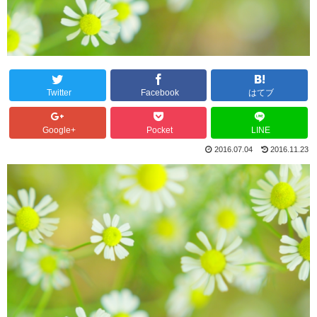
Twitter
Facebook
はてブ
Google+
Pocket
LINE
2016.07.04
2016.11.23