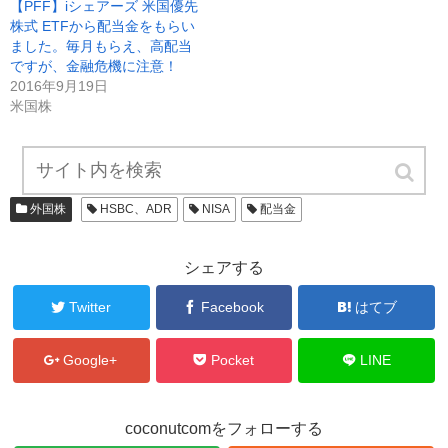
【PFF】iシェアーズ 米国優先
い
し
ウ
て
株式 ETFから配当金をもらい
ィ
く
ン
だ
ました。毎月もらえ、高配当
ド
さ
ですが、金融危機に注意！
ウ
い
で
(
2016年9月19日
開
新
き
し
米国株
ま
い
す
ウ
)
ィ
ン
ド
ウ
で
開
外国株
HSBC、ADR
NISA
配当金
き
ま
す
)
シェアする
Twitter
Facebook
はてブ
Google+
Pocket
LINE
coconutcomをフォローする