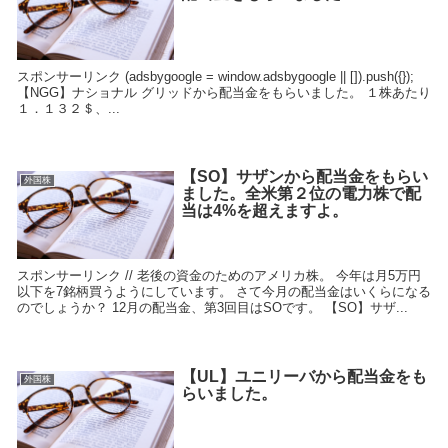
スポンサーリンク (adsbygoogle = window.adsbygoogle || []).push({});
【NGG】ナショナル グリッドから配当金をもらいました。 １株あたり
１．１３２＄、...
【SO】サザンから配当金をもらい
外国株
ました。全米第２位の電力株で配
当は4%を超えますよ。
スポンサーリンク // 老後の資金のためのアメリカ株。 今年は月5万円
以下を7銘柄買うようにしています。 さて今月の配当金はいくらになる
のでしょうか？ 12月の配当金、第3回目はSOです。 【SO】サザ...
【UL】ユニリーバから配当金をも
外国株
らいました。