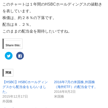
このチャートは１年間のHSBCホールディングスの値動き
を表しています。
株価は、約２８％の下落です。
配当は８．２％。
このままの配当金を期待したいですね。
Share this:
ク
F
リ
a
ッ
c
ク
e
し
b
て
o
T
o
関連
w
k
i
で
t
共
【HSBC】HSBCホールディン
2016年7月の米国株,外国株
t
有
e
す
グスから配当金をもらいまし
（海外ETF）の配当金です。
r
る
た。
2016年8月2日
で
に
共
は
2015年12月17日
米国株
有
ク
(
リ
外国株
新
ッ
し
ク