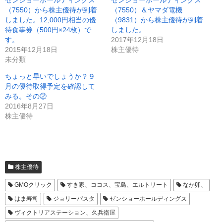
ゼンショーホールディングス
ゼンショーホールディングス
t
有
e
す
（7550）から株主優待が到着
（7550）＆ヤマダ電機
r
る
しました。12,000円相当の優
（9831）から株主優待が到着
で
に
共
は
待食事券（500円×24枚）で
しました。
有
ク
(
リ
す。
2017年12月18日
新
ッ
2015年12月18日
株主優待
し
ク
い
し
未分類
ウ
て
ィ
く
ン
だ
ちょっと早いでしょうか？９
ド
さ
月の優待取得予定を確認して
ウ
い
で
(
みる。その②
開
新
き
し
2016年8月27日
ま
い
株主優待
す
ウ
)
ィ
ン
ド
ウ
で
開
き
ま
株主優待
す
)
GMOクリック
すき家、ココス、宝島、エルトリート
なか卯、
はま寿司
ジョリーパスタ
ゼンショーホールディングス
ヴィクトリアステーション、久兵衛屋