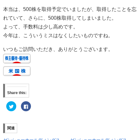
本当は、500株を取得予定でいましたが、取得したことを忘
れていて、さらに、500株取得してしまいました。
よって、手数料は少し高めです。
今年は、こういうミスはなくしたいものですね。
いつもご訪問いただき、ありがとうございます。
Share this:
ク
F
リ
a
ッ
c
ク
e
し
b
て
o
T
o
関連
w
k
i
で
t
共