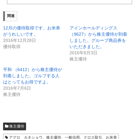
ッ
c
ク
e
し
b
て
o
T
o
関連
w
k
i
で
t
共
12月の優待取得です。お米券
アインホールディングス
t
有
e
す
がうれしいです。
（9627）から株主優待が到着
r
る
2016年12月28日
しました。グループ商品券を
で
に
共
は
優待取得
いただきました。
有
ク
(
リ
2016年8月3日
新
ッ
株主優待
し
ク
い
し
ウ
て
平和 （6412）から株主優待が
ィ
く
ン
だ
到着しました。ゴルフする人
ド
さ
はとってもお得ですよ。
ウ
い
で
(
2016年7月6日
開
新
き
し
株主優待
ま
い
す
ウ
)
ィ
ン
ド
ウ
で
開
株主優待
き
ま
す
アグロ カネショウ、株主優待、一般信用、クロス取引、お米券
)