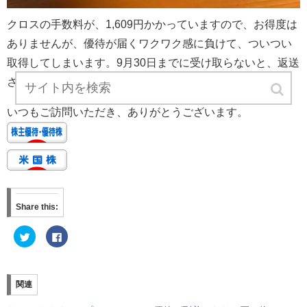
クロスの手数料が、1,609円かかっていますので、お得度は
ありませんが、優待が届くワクワク感に負けて、ついつい
取得してしまいます。9月30日までに受け取らないと、返送
されてしまいますので、注意が必要です。
いつもご訪問いただき、ありがとうございます。
Share this:
ク
F
リ
a
ッ
c
ク
e
し
b
て
o
T
o
関連
w
k
i
で