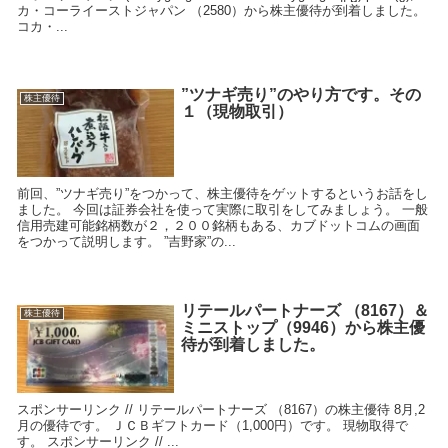
カ・コーライーストジャパン （2580）から株主優待が到着しました。
コカ・...
”ツナギ売り”のやり方です。その
株主優待
１（現物取引）
前回、”ツナギ売り”をつかって、株主優待をゲットするというお話をし
ました。 今回は証券会社を使って実際に取引をしてみましょう。 一般
信用売建可能銘柄数が２，２００銘柄もある、カブドットコムの画面
をつかって説明します。 ”吉野家”の...
リテールパートナーズ （8167）＆
株主優待
ミニストップ（9946）から株主優
待が到着しました。
スポンサーリンク // リテールパートナーズ （8167）の株主優待 8月,2
月の優待です。 ＪＣＢギフトカード（1,000円）です。 現物取得で
す。 スポンサーリンク // ...