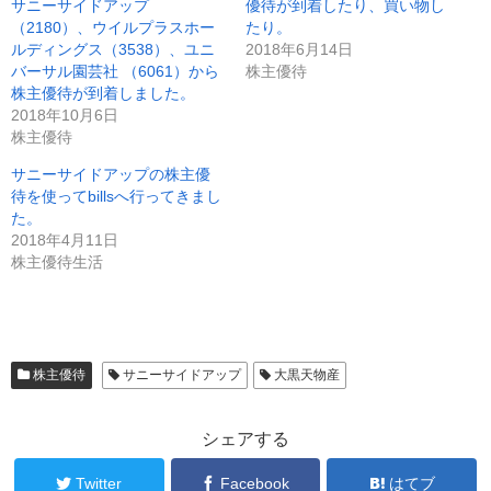
t
共
サニーサイドアップ
優待が到着したり、買い物し
t
有
e
す
（2180）、ウイルプラスホー
たり。
r
る
ルディングス（3538）、ユニ
2018年6月14日
で
に
共
は
バーサル園芸社 （6061）から
株主優待
有
ク
(
リ
株主優待が到着しました。
新
ッ
2018年10月6日
し
ク
い
し
株主優待
ウ
て
ィ
く
ン
だ
サニーサイドアップの株主優
ド
さ
待を使ってbillsへ行ってきまし
ウ
い
で
(
た。
開
新
き
し
2018年4月11日
ま
い
株主優待生活
す
ウ
)
ィ
ン
ド
ウ
で
開
き
ま
株主優待
サニーサイドアップ
大黒天物産
す
)
シェアする
Twitter
Facebook
はてブ