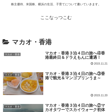
株主優待、米国株、横浜の生活、子育てについて書いていきます。
ここなっつこむ
マカオ・香港
マカオ・香港３泊４日の旅へ④香
マカオ・香港
港最終日＆ドラえもんに遭遇！
2015.11.21
マカオ・香港３泊４日の旅へ③香
マカオ・香港
港で観光＆マンゴプリンうま～
2015.11.20
マカオ・香港３泊４日の旅へ②マ
マカオ・香港
カオタワーでスカイウォーク初体