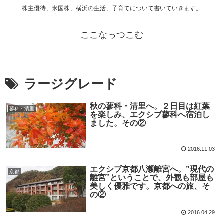
株主優待、米国株、横浜の生活、子育てについて書いていきます。
ここなっつこむ
ラージグレード
秋の蓼科・清里へ。２日目は紅葉
蓼科・清里
を楽しみ、エクシブ蓼科へ宿泊し
ました。その②
2016.11.03
エクシブ京都八瀬離宮へ。”現代の
京都
離宮”ということで、外観も部屋も
美しく優雅です。京都への旅、そ
の②
2016.04.29