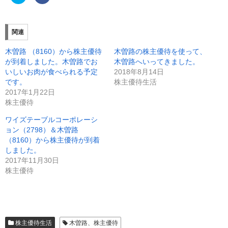
リ
a
ッ
c
ク
e
し
b
て
o
T
o
関連
w
k
i
で
t
共
木曽路 （8160）から株主優待
木曽路の株主優待を使って、
t
有
e
す
が到着しました。木曽路でお
木曽路へいってきました。
r
る
いしいお肉が食べられる予定
2018年8月14日
で
に
共
は
です。
株主優待生活
有
ク
(
リ
2017年1月22日
新
ッ
株主優待
し
ク
い
し
ウ
て
ワイズテーブルコーポレーシ
ィ
く
ン
だ
ョン（2798）＆木曽路
ド
さ
（8160）から株主優待が到着
ウ
い
で
(
しました。
開
新
き
し
2017年11月30日
ま
い
株主優待
す
ウ
)
ィ
ン
ド
ウ
で
開
き
ま
株主優待生活
木曽路、株主優待
す