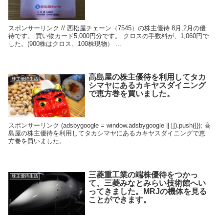
スポンサーリンク // 西松屋チェーン（7545）の株主優待 8月,2月の優
待です。 買い物カード5,000円分です。 クロスの手数料が、1,060円で
した。(900株はクロス、100株現物） ...
高島屋の株主優待を利用してタカ
株主優待生活
シマヤにあるカキヤスダイニング
で恵方巻を買いました。
スポンサーリンク (adsbygoogle = window.adsbygoogle || []).push({}); 高
島屋の株主優待を利用してタカシマヤにあるカキヤスダイニングで恵
方巻を買いました。 ...
三菱重工業の端株優待をつかっ
株主優待生活
て、三菱みなとみらい技術館へい
ってきました。MRJの機体を見る
ことができます。