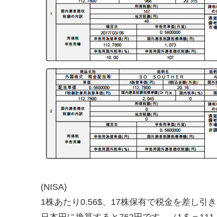
(NISA)
1株あたり0.56$、17株保有で税金を差し引き
日本円に換算すると762円です。（1＄＝111