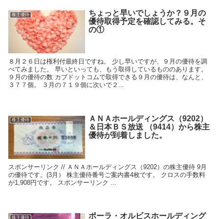
ちょっと早いでしょうか？９月の
株主優待
優待取得予定を確認してみる。そ
の①
８月２６日は権利付最終日ですね。 少し早いですが、９月の優待を調
べてみました。 早いといっても、もう取得しているもののあります。
９月の優待の数 カブドットコムで取得できる９月の優待は、なんと、
３７７個。 ３月の７１９個に次いで２...
ＡＮＡホールディングス（9202）
株主優待
＆日本ＢＳ放送 （9414）から株主
優待が到着しました。
スポンサーリンク // ＡＮＡホールディングス（9202）の株主優待 9月
の優待です。(3月） 株主優待番号ご案内書4枚です。 クロスの手数料
が1,908円です。 スポンサーリンク ...
ポーラ・オルビスホールディング
株主優待