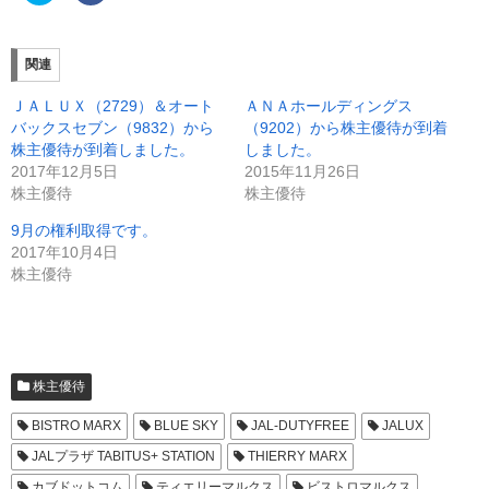
ッ
c
ク
e
し
b
て
o
T
o
関連
w
k
i
で
t
共
ＪＡＬＵＸ（2729）＆オート
ＡＮＡホールディングス
t
有
e
す
バックスセブン（9832）から
（9202）から株主優待が到着
r
る
株主優待が到着しました。
しました。
で
に
共
は
2017年12月5日
2015年11月26日
有
ク
(
リ
株主優待
株主優待
新
ッ
し
ク
9月の権利取得です。
い
し
ウ
て
2017年10月4日
ィ
く
ン
だ
株主優待
ド
さ
ウ
い
で
(
開
新
き
し
ま
い
す
ウ
)
ィ
株主優待
ン
ド
ウ
BISTRO MARX
BLUE SKY
JAL-DUTYFREE
JALUX
で
開
き
JALプラザ TABITUS+ STATION
THIERRY MARX
ま
す
カブドットコム
ティエリーマルクス
ビストロマルクス