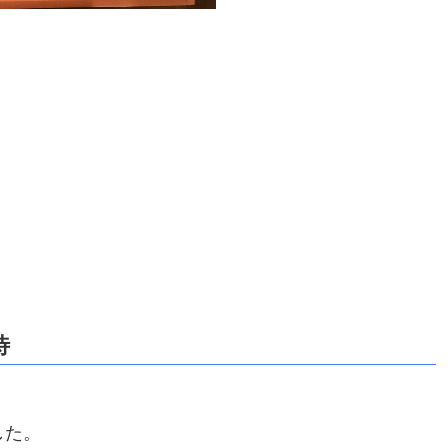
待
した。