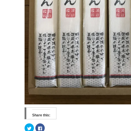
Share this:
ク
F
リ
a