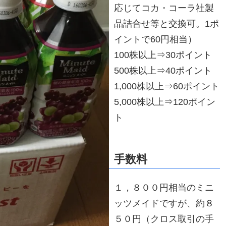
応じてコカ・コーラ社製
品詰合せ等と交換可。1ポ
イントで60円相当）
100株以上⇒30ポイント
500株以上⇒40ポイント
1,000株以上⇒60ポイント
5,000株以上⇒120ポイン
ト
手数料
１，８００円相当のミニ
ッツメイドですが、約８
５０円（クロス取引の手