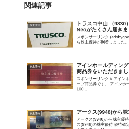
関連記事
トラスコ中山 （98
株主優待
Neoがたくさん届き
スポンサーリンク (adsbygoogle 
ら株主優待が到着しました。 
アインホールディング
株主優待
商品券をいただきまし
スポンサーリンク // アイ
ープ商品券です。 アインホー
100...
アークス(9948)か
株主優待
アークス(9948)から株主
ス(9948)の株主優待 優待