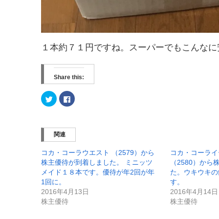
１本約７１円ですね。スーパーでもこんなに
Share this:
ク
F
リ
a
ッ
c
ク
e
し
b
て
o
T
o
関連
w
k
i
で
t
共
コカ・コーラウエスト （2579）から
コカ・コーライ
t
有
e
す
株主優待が到着しました。 ミニッツ
（2580）か
r
る
メイド１８本です。優待が年2回が年
た。ウキウキの
で
に
共
は
1回に。
す。
有
ク
(
リ
2016年4月13日
2016年4月14日
新
ッ
株主優待
株主優待
し
ク
い
し
ウ
て