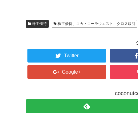
ィ
く
ン
だ
ド
さ
ウ
い
で
(
開
新
き
し
株主優待
株主優待、コカ・コーラウエスト、クロス取引
ま
い
す
ウ
)
ィ
ン
ド
ウ
で
開
Twitter
き
ま
す
)
Google+
cocon