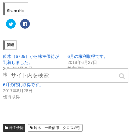
Share this:
ク
F
リ
a
ッ
c
ク
e
し
b
て
o
T
o
関連
w
k
i
で
t
共
鈴木（6785）から株主優待が
6月の権利取得です。
t
有
e
す
到着しました。
2018年6月27日
r
る
2017年7月25日
株主優待
で
に
共
は
株主優待
有
ク
(
リ
新
ッ
6月の権利取得です。
し
ク
2017年6月28日
い
し
ウ
て
優待取得
ィ
く
ン
だ
ド
さ
ウ
い
で
(
開
新
き
し
ま
い
す
ウ
株主優待
鈴木、一般信用、クロス取引
)
ィ
ン