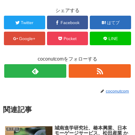
ド
ウ
シェアする
で
開
き
ま
Twitter
Facebook
はてブ
す
)
Google+
Pocket
LINE
coconutcomをフォローする
coconutcom
関連記事
城南進学研究社、椿本興業、日本
株主優待
モーゲージサービス、松田産業 か