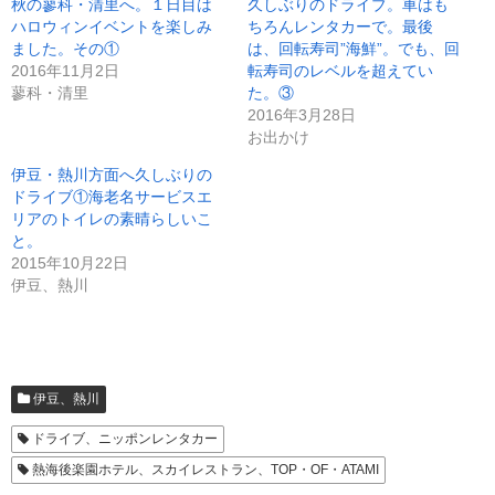
秋の蓼科・清里へ。１日目は
久しぶりのドライブ。車はも
t
有
e
す
ハロウィンイベントを楽しみ
ちろんレンタカーで。最後
r
る
ました。その①
は、回転寿司”海鮮”。でも、回
で
に
共
は
2016年11月2日
転寿司のレベルを超えてい
有
ク
(
リ
蓼科・清里
た。③
新
ッ
2016年3月28日
し
ク
い
し
お出かけ
ウ
て
ィ
く
ン
だ
伊豆・熱川方面へ久しぶりの
ド
さ
ドライブ①海老名サービスエ
ウ
い
で
(
リアのトイレの素晴らしいこ
開
新
き
し
と。
ま
い
2015年10月22日
す
ウ
)
ィ
伊豆、熱川
ン
ド
ウ
で
開
き
ま
す
)
伊豆、熱川
ドライブ、ニッポンレンタカー
熱海後楽園ホテル、スカイレストラン、TOP・OF・ATAMI