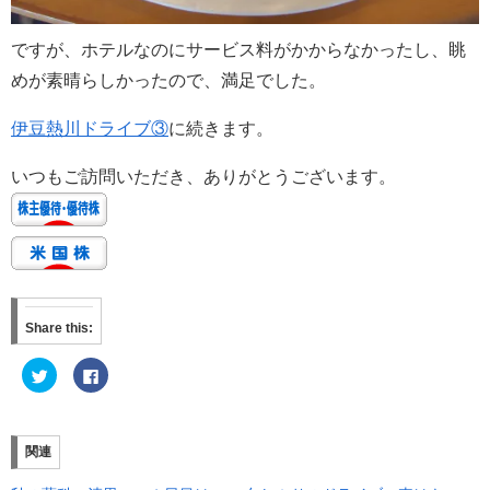
ですが、ホテルなのにサービス料がかからなかったし、眺
めが素晴らしかったので、満足でした。
伊豆熱川ドライブ③
に続きます。
いつもご訪問いただき、ありがとうございます。
Share this:
ク
F
リ
a
ッ
c
ク
e
し
b
て
o
T
o
関連
w
k
i
で
t
共