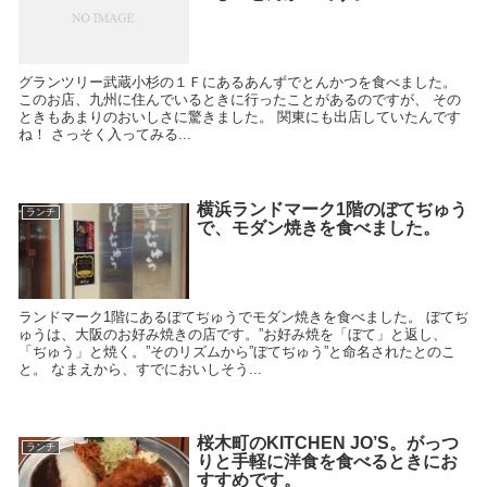
グランツリー武蔵小杉の１Ｆにあるあんずでとんかつを食べました。
このお店、九州に住んでいるときに行ったことがあるのですが、 その
ときもあまりのおいしさに驚きました。 関東にも出店していたんです
ね！ さっそく入ってみる...
横浜ランドマーク1階のぼてぢゅう
ランチ
で、モダン焼きを食べました。
ランドマーク1階にあるぼてぢゅうでモダン焼きを食べました。 ぼてぢ
ゅうは、大阪のお好み焼きの店です。”お好み焼を「ぼて」と返し、
「ぢゅう」と焼く。”そのリズムから”ぼてぢゅう”と命名されたとのこ
と。 なまえから、すでにおいしそう...
桜木町のKITCHEN JO’S。がっつ
ランチ
りと手軽に洋食を食べるときにお
すすめです。