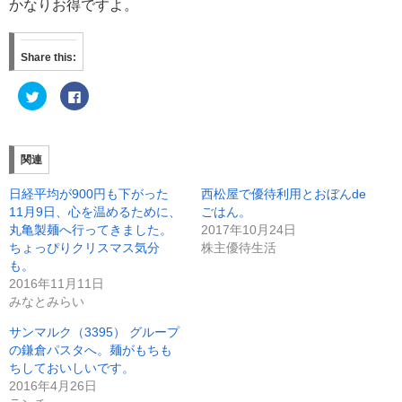
かなりお得ですよ。
Share this:
ク
F
リ
a
ッ
c
ク
e
し
b
て
o
T
o
関連
w
k
i
で
t
共
日経平均が900円も下がった
西松屋で優待利用とおぼんde
t
有
e
す
11月9日、心を温めるために、
ごはん。
r
る
丸亀製麺へ行ってきました。
2017年10月24日
で
に
共
は
ちょっぴりクリスマス気分
株主優待生活
有
ク
(
リ
も。
新
ッ
2016年11月11日
し
ク
い
し
みなとみらい
ウ
て
ィ
く
ン
だ
サンマルク（3395） グループ
ド
さ
の鎌倉パスタへ。麺がもちも
ウ
い
で
(
ちしておいしいです。
開
新
き
し
2016年4月26日
ま
い