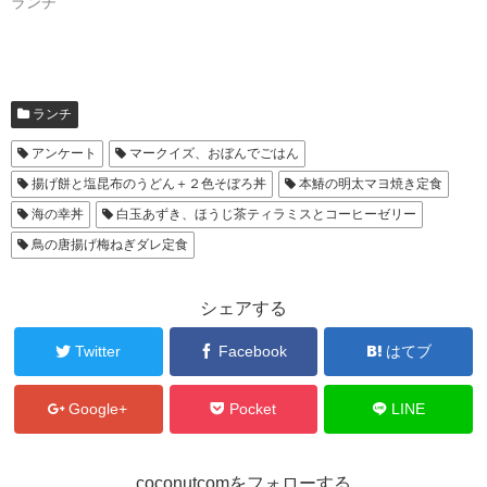
ランチ
す
ウ
)
ィ
ン
ド
ウ
で
開
き
ま
ランチ
す
)
アンケート
マークイズ、おぼんでごはん
揚げ餅と塩昆布のうどん＋２色そぼろ丼
本鰆の明太マヨ焼き定食
海の幸丼
白玉あずき、ほうじ茶ティラミスとコーヒーゼリー
鳥の唐揚げ梅ねぎダレ定食
シェアする
Twitter
Facebook
はてブ
Google+
Pocket
LINE
coconutcomをフォローする