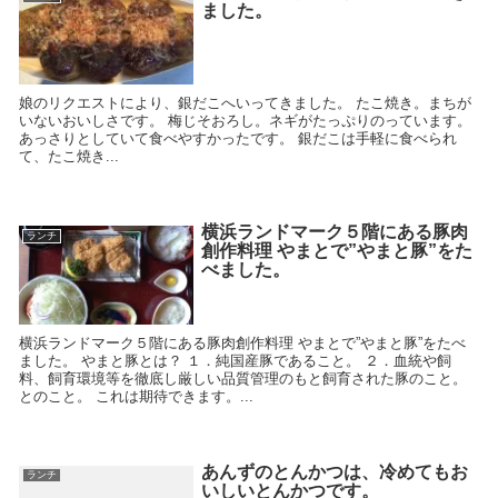
ました。
娘のリクエストにより、銀だこへいってきました。 たこ焼き。まちが
いないおいしさです。 梅じそおろし。ネギがたっぷりのっています。
あっさりとしていて食べやすかったです。 銀だこは手軽に食べられ
て、たこ焼き...
横浜ランドマーク５階にある豚肉
ランチ
創作料理 やまとで”やまと豚”をた
べました。
横浜ランドマーク５階にある豚肉創作料理 やまとで”やまと豚”をたべ
ました。 やまと豚とは？ １．純国産豚であること。 ２．血統や飼
料、飼育環境等を徹底し厳しい品質管理のもと飼育された豚のこと。
とのこと。 これは期待できます。...
あんずのとんかつは、冷めてもお
ランチ
いしいとんかつです。