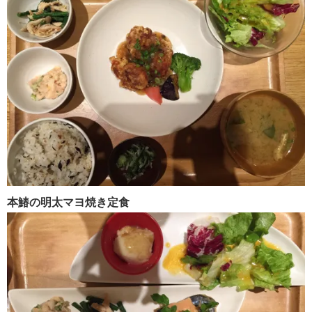
本鰆の明太マヨ焼き定食