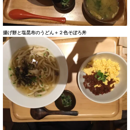
揚げ餅と塩昆布のうどん＋２色そぼろ丼