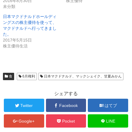
(
リ
2016年8月30日
株主優待
新
ッ
未分類
し
ク
い
し
ウ
て
日本マクドナルドホールディ
ィ
く
ン
だ
ングスの株主優待を使って、
ド
さ
マクドナルドへ行ってきまし
ウ
い
で
(
た。
開
新
き
し
2017年5月15日
ま
い
株主優待生活
す
ウ
)
ィ
ン
ド
ウ
で
開
き
ま
食
6月権利
日本マクドナルド、マックシェイク、甘夏みかん
す
)
シェアする
Twitter
Facebook
はてブ
Google+
Pocket
LINE