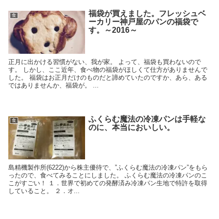
福袋が買えました。フレッシュベ
食
ーカリー神戸屋のパンの福袋で
す。～2016～
正月に出かける習慣がない、我が家。 よって、福袋も買わないので
す。 しかし、ここ近年、食べ物の福袋がほしくて仕方がありませんで
した。 福袋はお正月だけのものだと諦めていたのですか、あら、ある
ではありませんか、福袋が。 ...
ふくらむ魔法の冷凍パンは手軽な
食
のに、本当においしい。
島精機製作所(6222)から株主優待で、”ふくらむ魔法の冷凍パン”をもら
ったので、食べてみることにしました。 ふくらむ魔法の冷凍パンのこ
こがすごい！ １．世界で初めての発酵済み冷凍パン生地で特許を取得
していること。 ２．オ...