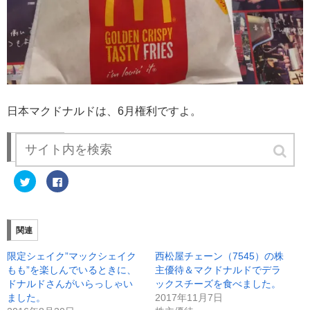
日本マクドナルドは、6月権利ですよ。
Share this:
ク
F
リ
a
ッ
c
ク
e
し
b
て
o
T
o
関連
w
k
i
で
t
共
限定シェイク”マックシェイク
西松屋チェーン（7545）の株
t
有
e
す
もも”を楽しんでいるときに、
主優待＆マクドナルドでデラ
r
る
ドナルドさんがいらっしゃい
ックスチーズを食べました。
で
に
共
は
ました。
2017年11月7日
有
ク