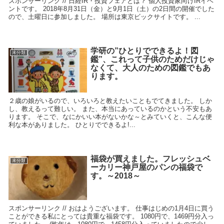
スポンサーリンク // 日経IR・投資フェアとは？ 個人投資家向けIRイベ
ントです。 2018年8月31日（金）と9月1日（土）の2日間の開催でした
ので、土曜日に参加しました。 場所は東京ビックサイトです。 ...
学研の”ひとりでできるよ！図
未分類
鑑”、これって子供のためだけじゃ
なくて、大人のための図鑑でもあ
ります。
２歳の娘がいるので、いろいろと教えたいこともでてきました。 しか
し、教えるって難しい。 また、本当にあっているのかという不安もあ
ります。 そこで、なにかいい本がないかな～とみていくと、こんな便
利な本がありました。 ひとりでできるよ!...
福袋が買えました。フレッシュベ
未分類
ーカリー神戸屋のパンの福袋で
す。～2018～
スポンサーリンク // おはようございます。 仕事はじめの1月4日に買う
ことができる私にとっては貴重な福袋です。 1080円で、1469円分入っ