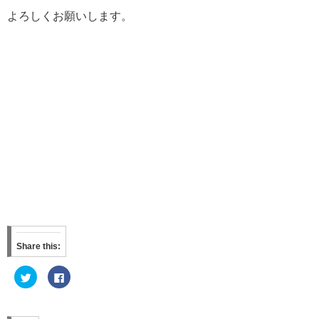
よろしくお願いします。
Share this:
ク
F
リ
a
ッ
c
ク
e
し
b
て
o