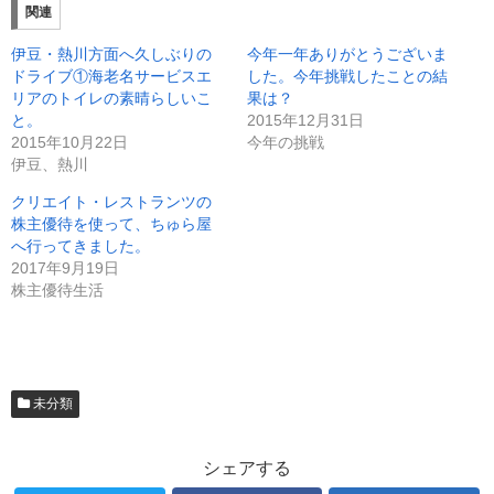
T
o
関連
w
k
i
で
t
共
伊豆・熱川方面へ久しぶりの
今年一年ありがとうございま
t
有
e
す
ドライブ①海老名サービスエ
した。今年挑戦したことの結
r
る
リアのトイレの素晴らしいこ
果は？
で
に
共
は
と。
2015年12月31日
有
ク
(
リ
2015年10月22日
今年の挑戦
新
ッ
伊豆、熱川
し
ク
い
し
ウ
て
クリエイト・レストランツの
ィ
く
ン
だ
株主優待を使って、ちゅら屋
ド
さ
へ行ってきました。
ウ
い
で
(
2017年9月19日
開
新
き
し
株主優待生活
ま
い
す
ウ
)
ィ
ン
ド
ウ
で
開
未分類
き
ま
す
)
シェアする