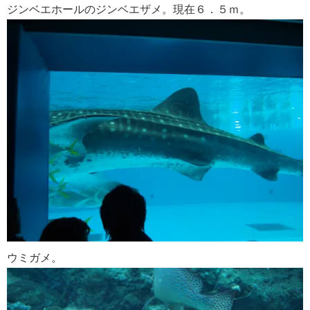
ジンベエホールのジンベエザメ。現在６．５ｍ。
ウミガメ。