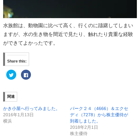
水族館は、動物園に比べて高く、行くのに躊躇してしまい
ますが、水の生き物を間近で見たり、触れたり貴重な経験
ができてよかったです。
Share this:
ク
F
リ
a
ッ
c
ク
e
し
b
て
o
T
o
関連
w
k
i
で
t
共
かき小屋へ行ってみました。
パーク２４（4666）＆エクセ
t
有
e
す
2016年1月13日
ディ（7278）から株主優待が
r
る
横浜
到着しました。
で
に
共
は
2018年2月1日
有
ク
(
リ
株主優待
新
ッ