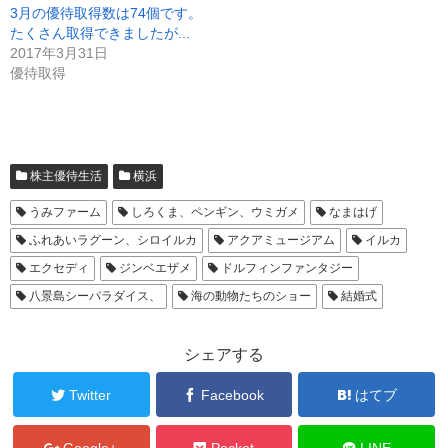
し
ク
3月の優待取得数は74個です。
い
し
ウ
て
たくさん取得できましたが...
ィ
く
ン
だ
2017年3月31日
ド
さ
優待取得
ウ
い
で
(
開
新
き
し
ま
い
す
ウ
)
ィ
ン
ド
株主優待生活
横浜
ウ
で
開
うみファーム
しろくま、ペンギン、ウミガメ
なまはげ
き
ま
ふれあいラグーン、シロイルカ
アクアミュージアム
イルカ
す
)
エクセディ
ジンベエザメ
ドルフィンファンタジー
八景島シーパラダイス、
海の動物たちのショー
結婚式
シェアする
Twitter
Facebook
はてブ
Google+
Pocket
LINE