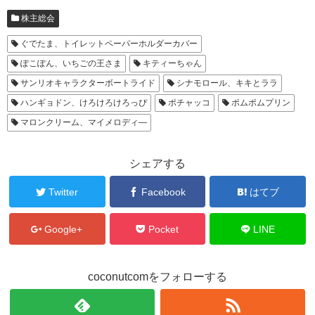
ド
ウ
で
株主総会
開
き
ま
ぐでたま、トイレットペーパーホルダーカバー
す
)
ぽこぽん、いちごの王さま
キティーちゃん
サンリオキャラクターボートライド
シナモロール、キキとララ
ハンギョドン、けろけろけろっぴ
ポチャッコ
ポムポムプリン
マロンクリーム、マイメロディ―
シェアする
Twitter
Facebook
はてブ
Google+
Pocket
LINE
coconutcomをフォローする