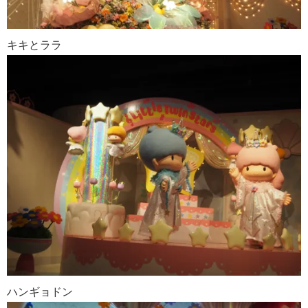
キキとララ
ハンギョドン