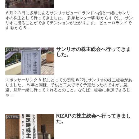
６月２３日に多摩にあるサンリオピューロランドへ娘と一緒にサンリ
オの株主として行ってきました。 多摩センター駅 駅からすでに、サン
リオに浸ることができてテンションが上がります。 ピューロランドで
す 駅から５...
サンリオの株主総会へ行ってきま
株主総会
した。
スポンサーリンク // 私にとっての朗報 6/22にサンリオの株主総会があ
りました。 昨年と同様、子供と二人で行く予定だったのですが、急
遽、旦那一緒に行ってくれるとのこと。ならば、総会に参加できるじ
ゃ...
RIZAPの株主総会へ行ってきまし
株主総会
た。