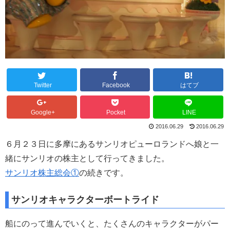
Twitter
Facebook
はてブ
Google+
Pocket
LINE
2016.06.29
2016.06.29
６月２３日に多摩にあるサンリオピューロランドへ娘と一
緒にサンリオの株主として行ってきました。
サンリオ株主総会①
の続きです。
サンリオキャラクターボートライド
船にのって進んでいくと、たくさんのキャラクターがパー