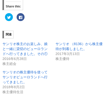
Share this:
ク
F
リ
a
ッ
c
ク
e
し
b
て
o
T
o
関連
w
k
i
で
t
共
サンリオ株主のお楽しみ、娘
サンリオ （8136）から株主優
t
有
e
す
と一緒に貸切のピューロラン
待が到着しました。
r
る
ドへ行ってきました。その①
2017年3月13日
で
に
共
は
2016年6月28日
株主優待
有
ク
(
リ
株主総会
新
ッ
し
ク
サンリオの株主優待を使って
い
し
ウ
て
サンリオピューロランドへ行
ィ
く
ン
だ
ってきました。
ド
さ
2018年8月2日
ウ
い
で
(
株主優待生活
開
新
き
し
ま
い
す
ウ
)
ィ
ン