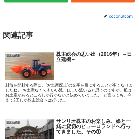
coconutcom
関連記事
株主総会の思い出（2016年）～日
株主総会
立建機～
封筒を開封する際に、”お土産廃止”の文字を目にすることが多くなりま
したね。 お土産なくてもいい派、ほしい派いると思うのですが、私は
お土産があるところしか行かないと決めていました。 と言っても、今
まで2回しか株主総会へは行った...
サンリオ株主のお楽しみ、娘と一
株主総会
緒に貸切のピューロランドへ行っ
てきました。その①