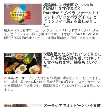
横浜赤レンガ倉庫で、viva la
横浜
FARM !! RED BRICK
Paradise「ビバ ラ ファーム！！
レッドブリックパラダイス」と
「ミッフィー展」を楽しみまし
た。
横浜赤レンガ倉庫で「ビバ ラ ファーム！！レッドブリックパラダイ
ス」と「ミッフィー展」が開催中です。 まずは、「viva la FARM !!
RED BRICK Paradise」から。 期間＆場所は？ 日時：２０１６年...
”横浜 星のなる木”にいってきまし
横浜
た。日本懐石が落ち着いてゆっく
り食べられます。接客もよいで
す。
2016年3月にオープンしたばかりの”横浜 星のなる木”に行ってきまし
た。 横浜 星のなる木とは？ 日本懐石のお店です。 スポンサーリン
ク // 横浜駅から出発です。 横浜駅東口すぐのスカイビル２８階にあり
ます...
ズーラシアでオカピーという貴重
横浜