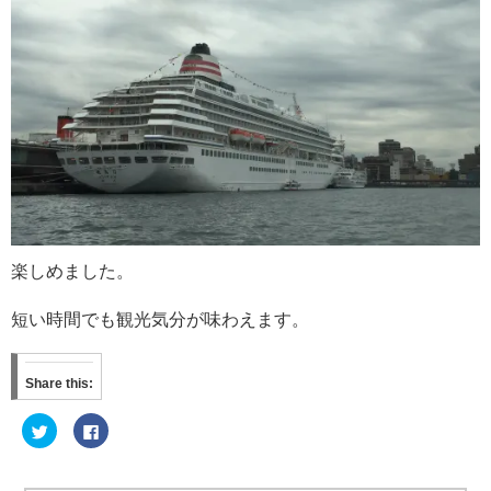
楽しめました。
短い時間でも観光気分が味わえます。
Share this:
ク
F
リ
a
ッ
c
ク
e
し
b