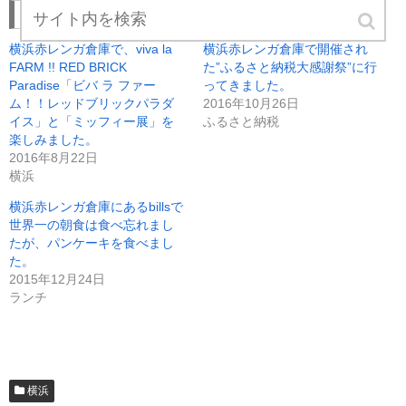
て
o
T
o
関連
w
k
i
で
t
共
横浜赤レンガ倉庫で、viva la
横浜赤レンガ倉庫で開催され
t
有
e
す
FARM !! RED BRICK
た”ふるさと納税大感謝祭”に行
r
る
Paradise「ビバ ラ ファー
ってきました。
で
に
共
は
ム！！レッドブリックパラダ
2016年10月26日
有
ク
(
リ
イス」と「ミッフィー展」を
ふるさと納税
新
ッ
楽しみました。
し
ク
い
し
2016年8月22日
ウ
て
ィ
く
横浜
ン
だ
ド
さ
横浜赤レンガ倉庫にあるbillsで
ウ
い
で
(
世界一の朝食は食べ忘れまし
開
新
き
し
たが、パンケーキを食べまし
ま
い
た。
す
ウ
)
ィ
2015年12月24日
ン
ド
ランチ
ウ
で
開
き
ま
す
)
横浜